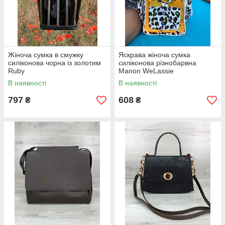
Жіноча сумка в смужку
Яскрава жіноча сумка
силіконова чорна із золотим
силіконова різнобарвна
Ruby
Manon WeLassie
В наявності
В наявності
797
608
₴
₴