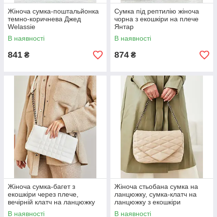
Жіноча сумка-поштальйонка
Сумка під рептилію жіноча
темно-коричнева Джед
чорна з екошкіри на плече
Welassie
Янтар
В наявності
В наявності
841
874
₴
₴
Жіноча сумка-багет з
Жіноча стьобана сумка на
екошкіри через плече,
ланцюжку, сумка-клатч на
вечірній клатч на ланцюжку
ланцюжку з екошкіри
Луїза WeLassie
Шарлотта WeLassie
В наявності
В наявності