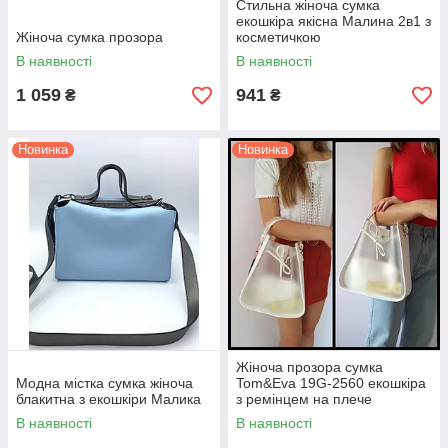
Стильна жіноча сумка
екошкіра якісна Малина 2в1 з
Жіноча сумка прозора
косметичкою
В наявності
В наявності
1 059
941
₴
₴
Новинка
Новинка
Жіноча прозора сумка
Модна містка сумка жіноча
Tom&Eva 19G-2560 екошкіра
блакитна з екошкіри Малика
з ремінцем на плече
В наявності
В наявності