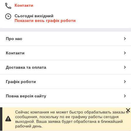
Контакти
Сьогодні вихідний
Показати весь графік роботи
Про нас
Контакти
Доставка та оплата
Графік роботи
Повна версія сайту
Сайт створено на маркетплейсі
Prom.ua
Сейчас компания не может быстро обрабатывать заказы и
сообщения, поскольку по ее графику работы сегодня
выходной. Ваша заявка будет обработана в ближайший
Політика конфіденційності
рабочий день.