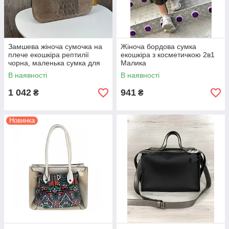
Замшева жіноча сумочка на
Жіноча бордова сумка
плече екошкіра рептилії
екошкіра з косметичкою 2в1
чорна, маленька сумка для
Малика
дівчат Бежевий
В наявності
В наявності
1 042
941
₴
₴
Новинка