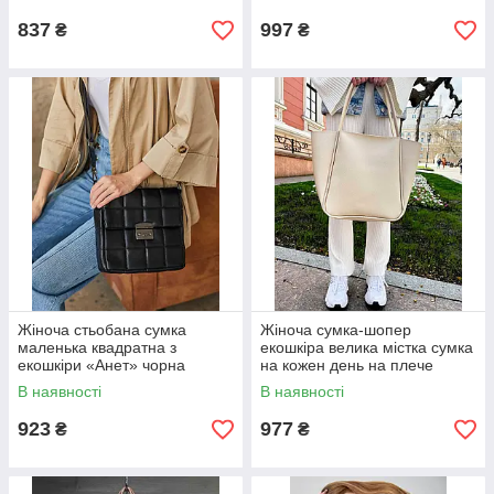
837
997
₴
₴
Жіноча стьобана сумка
Жіноча сумка-шопер
маленька квадратна з
екошкіра велика містка сумка
екошкіри «Анет» чорна
на кожен день на плече
WeLassie
«Аббі» молочна
В наявності
В наявності
923
977
₴
₴