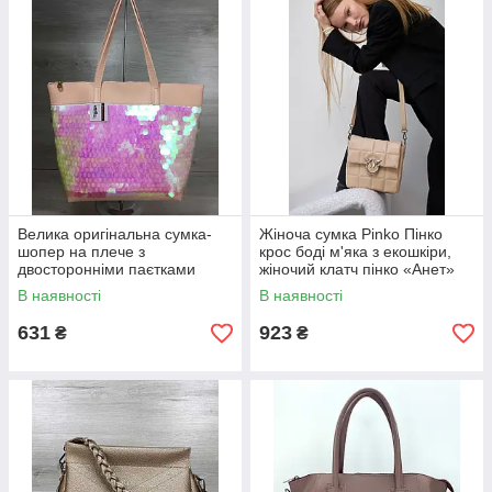
Велика оригінальна сумка-
Жіноча сумка Pinko Пінко
шопер на плече з
крос боді м'яка з екошкіри,
двосторонніми паєтками
жіночий клатч пінко «Анет»
«Лейла» пудра з паєтками
чорна WeLassie
В наявності
В наявності
631
923
₴
₴