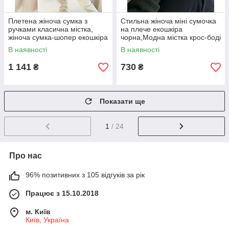
Плетена жіноча сумка з
Стильна жіноча міні сумочка
ручками класична містка,
на плече екошкіра
жіноча сумка-шопер екошкіра
чорна,Модна містка крос-боді
«Тенсі»
«Мона» чорна крихта
В наявності
В наявності
1 141
730
₴
₴
Показати ще
1
/ 24
Про нас
96% позитивних з 105 відгуків за рік
Працює з 15.10.2018
м. Київ
Київ, Україна