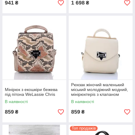
941
1 698
₴
₴
Рюкзак жіночий маленький
Мінірюк з екошкіри бежева
міський молодіжний модний,
під пітона WeLassie Chris
мінірюктерis з клапаном
WeLassie
В наявності
В наявності
859
859
₴
₴
Топ продажів