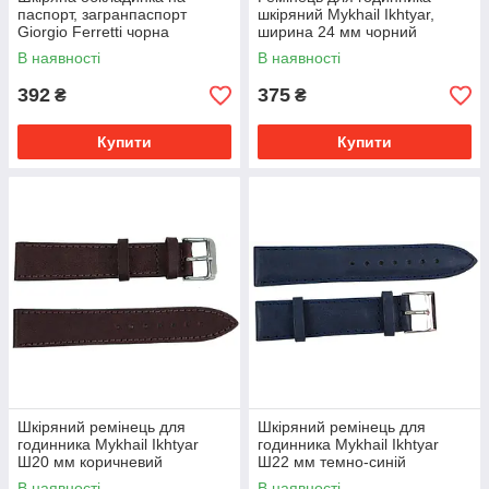
паспорт, загранпаспорт
шкіряний Mykhail Ikhtyar,
Giorgio Ferretti чорна
ширина 24 мм чорний
В наявності
В наявності
392
375
₴
₴
Купити
Купити
Шкіряний ремінець для
Шкіряний ремінець для
годинника Mykhail Ikhtyar
годинника Mykhail Ikhtyar
Ш20 мм коричневий
Ш22 мм темно-синій
В наявності
В наявності