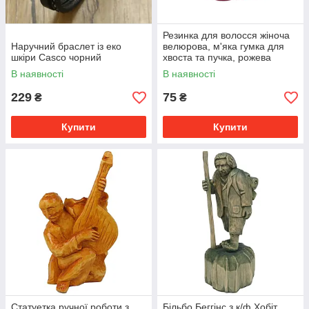
Резинка для волосся жіноча
Наручний браслет із еко
велюрова, м'яка гумка для
шкіри Casco чорний
хвоста та пучка, рожева
В наявності
В наявності
229
75
₴
₴
Купити
Купити
Статуетка ручної роботи з
Більбо Беггінс з к/ф Хобіт