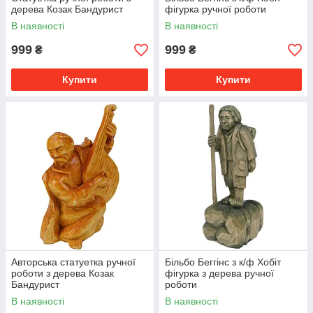
дерева Козак Бандурист
фігурка ручної роботи
В наявності
В наявності
999
999
₴
₴
Купити
Купити
Авторська статуетка ручної
Більбо Беггінс з к/ф Хобіт
роботи з дерева Козак
фігурка з дерева ручної
Бандурист
роботи
В наявності
В наявності