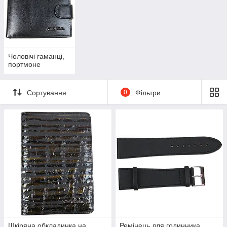
Чоловічі гаманці,
портмоне
Сортування
0
Фільтри
Шкіряна обкладинка на
Ремінець для годинника