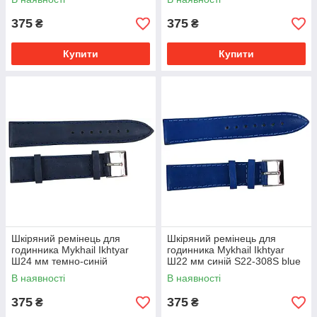
375
375
₴
₴
Купити
Купити
Шкіряний ремінець для
Шкіряний ремінець для
годинника Mykhail Ikhtyar
годинника Mykhail Ikhtyar
Ш24 мм темно-синій
Ш22 мм синій S22-308S blue
В наявності
В наявності
375
375
₴
₴