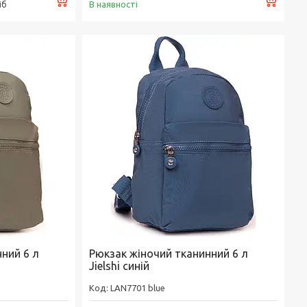
В наявності
іб
ний 6 л
Рюкзак жіночий тканинний 6 л
Jielshi синій
LAN7701 blue