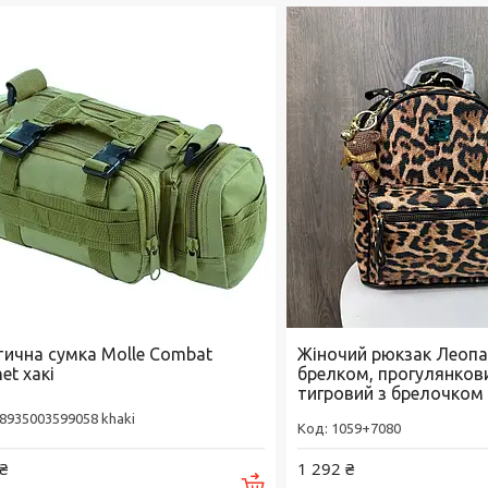
тична сумка Molle Combat
Жіночий рюкзак Леопа
et хакі
брелком, прогулянков
тигровий з брелочком
8935003599058 khaki
1059+7080
₴
1 292 ₴
Купити