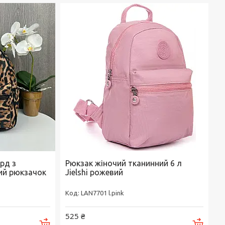
рд з
Рюкзак жіночий тканинний 6 л
ий рюкзачок
Jielshi рожевий
LAN7701 l.pink
525 ₴
Купити
Купи