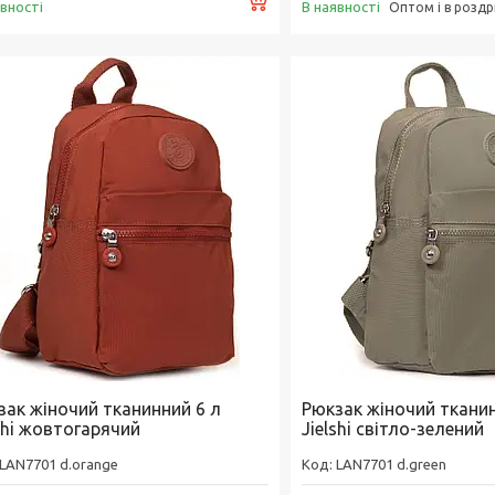
явності
В наявності
Оптом і в роздр
зак жіночий тканинний 6 л
Рюкзак жіночий тканин
shi жовтогарячий
Jielshi світло-зелений
LAN7701 d.orange
LAN7701 d.green