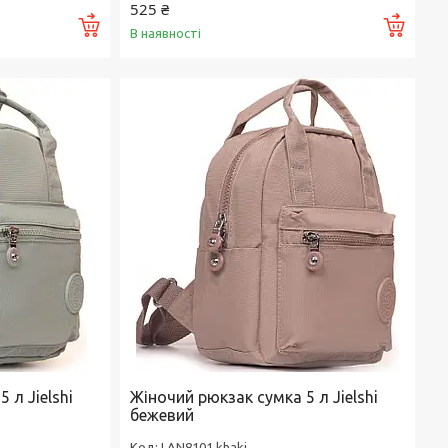
525 ₴
Купити
Купи
В наявності
 л Jielshi
Жіночий рюкзак сумка 5 л Jielshi
бежевий
LAN8101 khaki