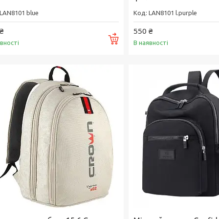
LAN8101 blue
LAN8101 l.purple
₴
550 ₴
Купити
явності
В наявності