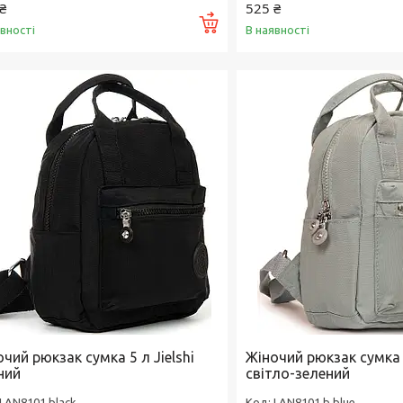
₴
525 ₴
Купити
явності
В наявності
чий рюкзак сумка 5 л Jielshi
Жіночий рюкзак сумка 5
ний
світло-зелений
LAN8101 black
LAN8101 b.blue