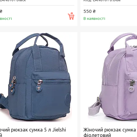
₴
550 ₴
Купити
явності
В наявності
чий рюкзак сумка 5 л Jielshi
Жіночий рюкзак сумка 5
й
фіолетовий