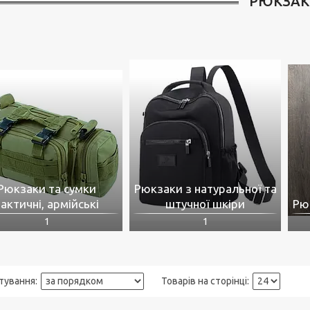
РЮКЗАК
Рюкзаки та сумки
Рюкзаки з натуральної та
актичні, армійські
штучної шкіри
Рюк
1
1