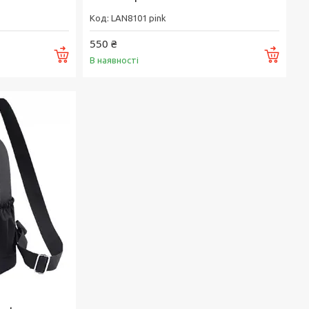
LAN8101 pink
550 ₴
Купити
Купи
В наявності