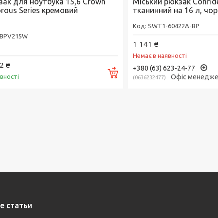
зак для ноутбука 15,6 Crown
Міський рюкзак Confid
rous Series кремовий
тканинний на 16 л, чо
SWT1-60422A-BP
BPV215W
1 141 ₴
Немає в наявності
2 ₴
+380 (63) 623-24-77
Купити
явності
Офіс менедж
0636232477
е статьи