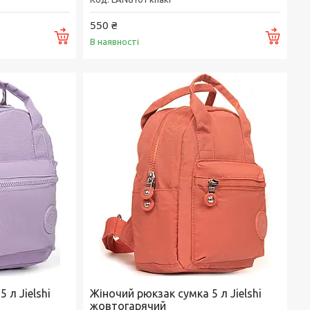
550 ₴
Купити
Купи
В наявності
 л Jielshi
Жіночий рюкзак сумка 5 л Jielshi
жовтогарячий