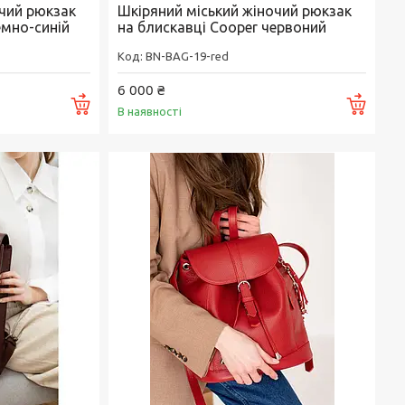
очий рюкзак
Шкіряний міський жіночий рюкзак
емно-синій
на блискавці Cooper червоний
BN-BAG-19-red
6 000 ₴
Купити
Купи
В наявності