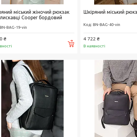
ряний міський жіночий рюкзак
Шкіряний міський рюк
блискавці Cooper бордовий
BN-BAG-40-vin
BN-BAG-19-vin
0 ₴
4 722 ₴
Купити
явності
В наявності