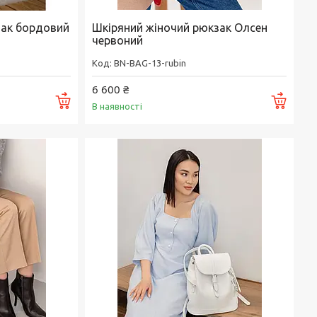
зак бордовий
Шкіряний жіночий рюкзак Олсен
червоний
BN-BAG-13-rubin
6 600 ₴
Купити
Купи
В наявності