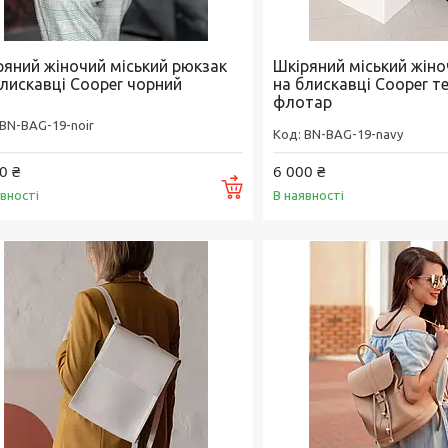
ряний жіночий міський рюкзак
Шкіряний міський жін
блискавці Cooper чорний
на блискавці Cooper т
флотар
BN-BAG-19-noir
BN-BAG-19-navy
0 ₴
6 000 ₴
Купити
явності
В наявності