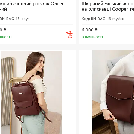
ряний жіночий рюкзак Олсен
Шкіряний міський жін
ний
на блискавці Cooper т
BN-BAG-13-onyx
BN-BAG-19-mystic
0 ₴
6 000 ₴
Купити
явності
В наявності