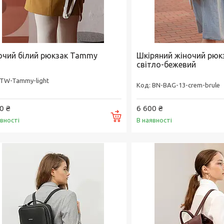
очий білий рюкзак Tammy
Шкіряний жіночий рюк
світло-бежевий
TW-Tammy-light
BN-BAG-13-crem-brule
0 ₴
6 600 ₴
Купити
явності
В наявності