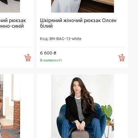
очий рюкзак
Шкіряний жіночий рюкзак Олсен
емно-синій
білий
BN-BAG-13-white
6 600 ₴
Купити
Купи
В наявності