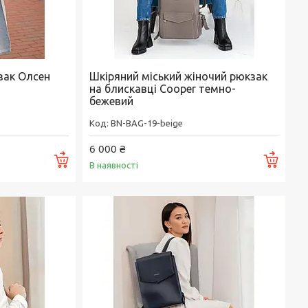
зак Олсен
Шкіряний міський жіночий рюкзак
на блискавці Cooper темно-
бежевий
BN-BAG-19-beige
6 000 ₴
Купити
Купи
В наявності