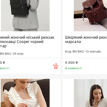
ряний жіночий міський рюкзак
Шкіряний жіночий рюк
блискавці Cooper чорний
марсала
тар
BN-BAG-13-marsala
BN-BAG-19-onyx
0 ₴
6 600 ₴
Купити
явності
В наявності