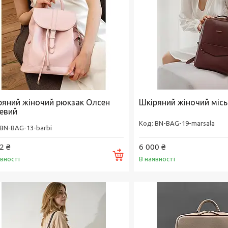
ряний жіночий рюкзак Олсен
Шкіряний жіночий міс
евий
BN-BAG-19-marsala
BN-BAG-13-barbi
2 ₴
6 000 ₴
Купити
явності
В наявності