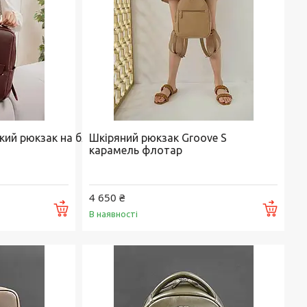
ький рюкзак на блискавці Cooper марсала флотар
Шкіряний рюкзак Groove S
карамель флотар
4 650 ₴
Купити
Купи
В наявності