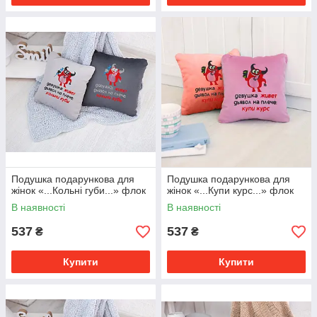
Подушка подарункова для
Подушка подарункова для
жінок «...Кольні губи...» флок
жінок «...Купи курс...» флок
В наявності
В наявності
537
537
₴
₴
Купити
Купити