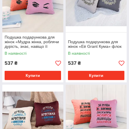
Подушка подарункова для
жінок «Мудра жінка, роблячи
Подушка подарункова для
дурість, знає, навіщо її
жінок «Её Grant Кума» флок
робить» флок
В наявності
В наявності
537
537
₴
₴
Купити
Купити