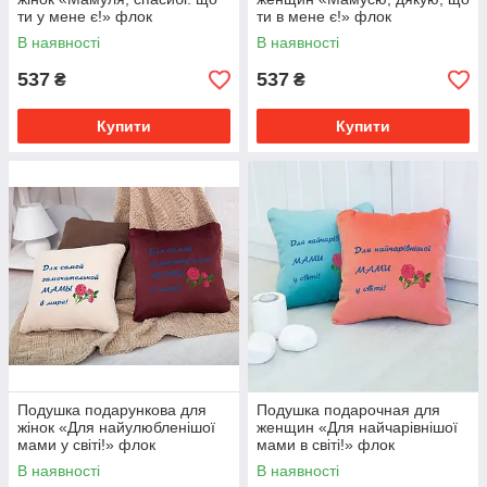
ти у мене є!» флок
ти в мене є!» флок
В наявності
В наявності
537
537
₴
₴
Купити
Купити
Подушка подарункова для
Подушка подарочная для
жінок «Для найулюбленішої
женщин «Для найчарівнішої
мами у світі!» флок
мами в світі!» флок
В наявності
В наявності