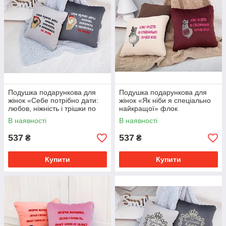
Подушка подарункова для
Подушка подарункова для
жінок «Себе потрібно дати:
жінок «Як ніби я спеціально
любов, ніжність і трішки по
найкращої» флок
попі» флок
В наявності
В наявності
537
537
₴
₴
Купити
Купити