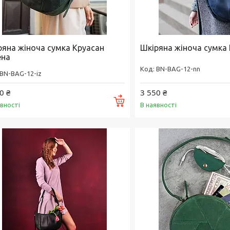
ряна жіноча сумка Круасан
Шкіряна жіноча сумка 
ена
BN-BAG-12-nn
BN-BAG-12-iz
0 ₴
3 550 ₴
Купити
явності
В наявності