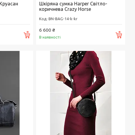
 Круасан
Шкіряна сумка Harper Світло-
коричнева Crazy Horse
BN-BAG-14-k-kr
6 600 ₴
Купити
Купи
В наявності