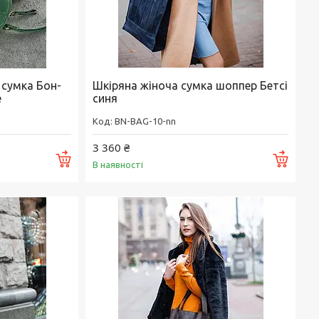
 сумка Бон-
Шкіряна жіноча сумка шоппер Бетсі
e
синя
BN-BAG-10-nn
3 360 ₴
Купити
Купи
В наявності