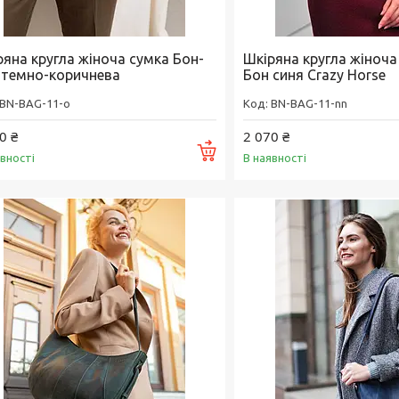
ряна кругла жіноча сумка Бон-
Шкіряна кругла жіноча
 темно-коричнева
Бон синя Crazy Horse
BN-BAG-11-o
BN-BAG-11-nn
0 ₴
2 070 ₴
Купити
явності
В наявності