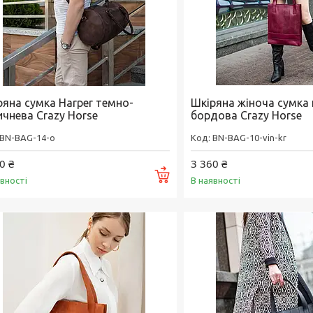
ряна сумка Harper темно-
Шкіряна жіноча сумка 
ичнева Crazy Horse
бордова Crazy Horse
BN-BAG-14-o
BN-BAG-10-vin-kr
0 ₴
3 360 ₴
Купити
явності
В наявності