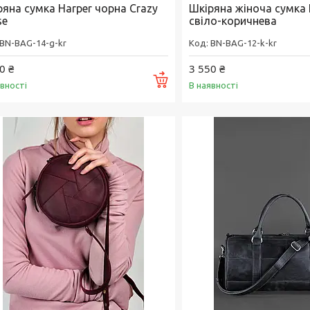
ряна сумка Harper чорна Crazy
Шкіряна жіноча сумка
se
свіло-коричнева
BN-BAG-14-g-kr
BN-BAG-12-k-kr
0 ₴
3 550 ₴
Купити
явності
В наявності