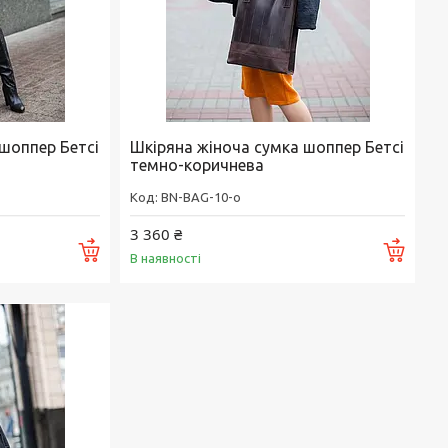
шоппер Бетсі
Шкіряна жіноча сумка шоппер Бетсі
темно-коричнева
BN-BAG-10-o
3 360 ₴
Купити
Купи
В наявності