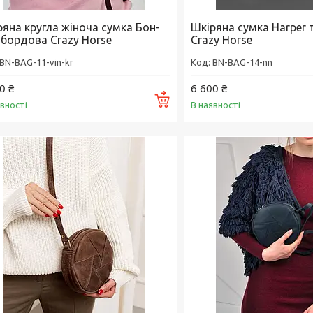
ряна кругла жіноча сумка Бон-
Шкіряна сумка Harper 
 бордова Crazy Horse
Crazy Horse
BN-BAG-11-vin-kr
BN-BAG-14-nn
0 ₴
6 600 ₴
Купити
явності
В наявності