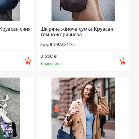
Круасан синя
Шкіряна жіноча сумка Круасан
темно-коричнева
BN-BAG-12-o
3 550 ₴
Купити
Купи
В наявності