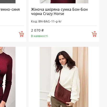
темно-синя
Жіноча шкіряна сумка Бон-Бон
чорна Crazy Horse
BN-BAG-11-g-kr
2 070 ₴
Купити
Купи
В наявності