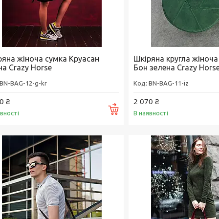
ряна жіноча сумка Круасан
Шкіряна кругла жіноча
на Crazy Horse
Бон зелена Crazy Hors
BN-BAG-12-g-kr
BN-BAG-11-iz
0 ₴
2 070 ₴
Купити
явності
В наявності