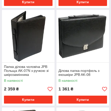
Купити
Купити
Папка ділова чоловіча JPB
Польща AK-07N з ручкою зі
Ділова папка-портфель з
шкірозамінника
екошкіри JPB AK-08
В наявності
В наявності
2 359
1 361
₴
₴
Купити
Купити