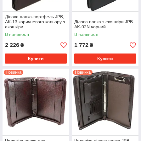
Ділова папка-портфель JPB,
AK-13 коричневого кольору з
Ділова папка з екошкіри JPB
екошкіри
AK-02N чорний
В наявності
В наявності
2 226
1 772
₴
₴
Купити
Купити
Новинка
Новинка
Чоловіча папка для
Чоловіча ділова папка JPB