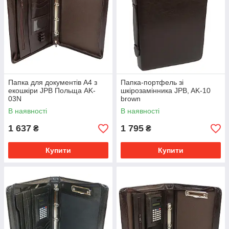
Папка для документів A4 з
Папка-портфель зі
екошкіри JPB Польща AK-
шкірозамінника JPB, AK-10
03N
brown
В наявності
В наявності
1 637
1 795
₴
₴
Купити
Купити