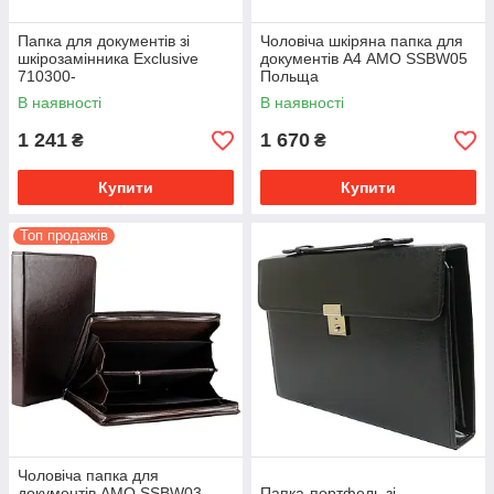
Папка для документів зі
Чоловіча шкіряна папка для
шкірозамінника Exclusive
документів А4 AMO SSBW05
710300-
Польща
В наявності
В наявності
1 241
1 670
₴
₴
Купити
Купити
Топ продажів
Чоловіча папка для
документів AMO SSBW03
Папка-портфель зі