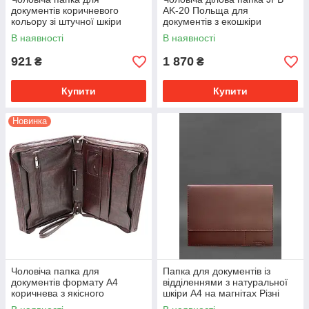
документів коричневого
AK-20 Польща для
кольору зі штучної шкіри
документів з екошкіри
Exclusive (Україна)
В наявності
В наявності
921
1 870
₴
₴
Купити
Купити
Новинка
Чоловіча папка для
Папка для документів із
документів формату А4
відділеннями з натуральної
коричнева з якісного
шкіри А4 на магнітах Різні
шкірозамінника Exclusive
кольори