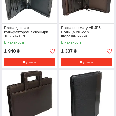
Папка ділова з
Папка формату А5 JPB
калькулятором з екошкіри
Польща AK-22 зі
JPB, AK-11N
шкірозамінника
В наявності
В наявності
1 940
1 337
₴
₴
Купити
Купити