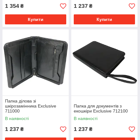
1 354
1 237
₴
₴
Купити
Купити
Папка ділова зі
шкірозамінника Exclusive
Папка для документів з
711000
екошкіри Exclusive 712100
В наявності
В наявності
1 237
1 237
₴
₴