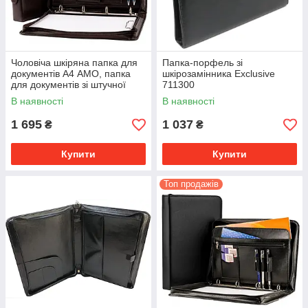
Чоловіча шкіряна папка для
Папка-порфель зі
документів А4 AMO, папка
шкірозамінника Exclusive
для документів зі штучної
711300
шкіри SSBW01 Польща
В наявності
В наявності
1 695
1 037
₴
₴
Купити
Купити
Топ продажів