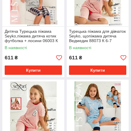
Дитяча Турецька піжама
Турецька піжама для дівчаток
Seyko,піжама дитяча котик
Seyko, щопіжама дитяча
футболка + лосини 06003 К
Ведмедик 88073 К 6-7
12-13
В наявності
В наявності
611
611
₴
₴
Купити
Купити