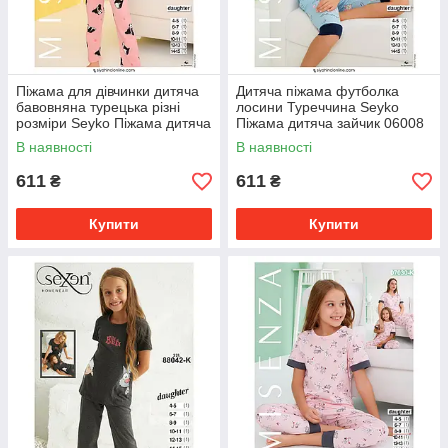
Піжама для дівчинки дитяча
Дитяча піжама футболка
бавовняна турецька різні
лосини Туреччина Seyko
розміри Seyko Піжама дитяча
Піжама дитяча зайчик 06008
для дівчаток 7060 К
К
В наявності
В наявності
611
611
₴
₴
Купити
Купити