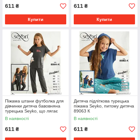
611
611
₴
₴
Купити
Купити
Піжама штани футболка для
Дитяча підліткова турецька
дівчинки дитяча бавовняна
піжама Seyko, питому дитяча
турецька Seyko, що лягає
89063 К
дитяча для дівчаток 89044 К
В наявності
В наявності
611
611
₴
₴