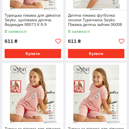
Турецька піжама для дівчаток
Дитяча піжама футболка
Seyko, щопіжама дитяча
лосини Туреччина Seyko
Ведмедик 88073 К 8-9
Піжама дитяча зайчик 06008
К 14-15
В наявності
В наявності
611
611
₴
₴
Купити
Купити
Турецька піжама для дівчаток
Турецька піжама для дівчаток