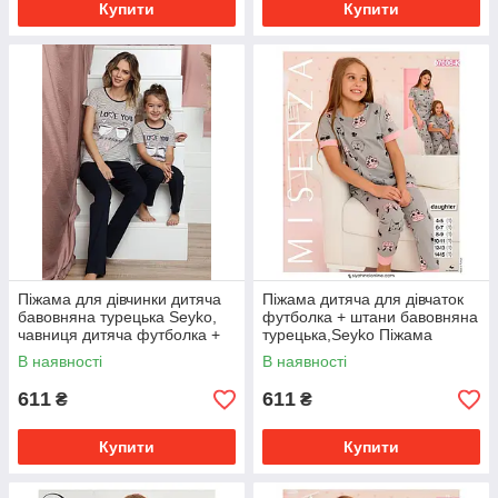
Купити
Купити
Піжама для дівчинки дитяча
Піжама дитяча для дівчаток
бавовняна турецька Seyko,
футболка + штани бавовняна
чавниця дитяча футболка +
турецька,Seyko Піжама
штани для дівчаток 40833 К
дитяча для дівчаток із
В наявності
В наявності
кішками 7006К
611
611
₴
₴
Купити
Купити