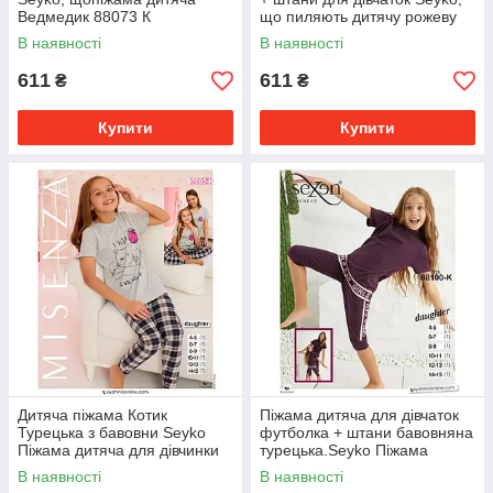
Ведмедик 88073 К
що пиляють дитячу рожеву
для дівчинки 89115 К
В наявності
В наявності
611
611
₴
₴
Купити
Купити
Дитяча піжама Котик
Піжама дитяча для дівчаток
Турецька з бавовни Seyko
футболка + штани бавовняна
Піжама дитяча для дівчинки
турецька.Seyko Піжама
футболка лосини 7003K S
дитяча 88100 К
В наявності
В наявності