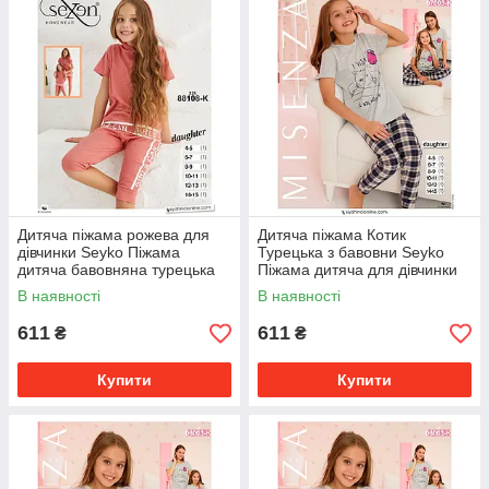
Дитяча піжама рожева для
Дитяча піжама Котик
дівчинки Seyko Піжама
Турецька з бавовни Seyko
дитяча бавовняна турецька
Піжама дитяча для дівчинки
88108 К
футболка лосини 7003K 6-7
В наявності
В наявності
611
611
₴
₴
Купити
Купити