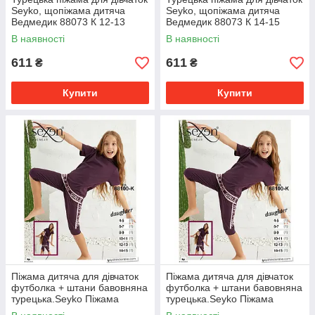
Seyko, щопіжама дитяча
Seyko, щопіжама дитяча
Ведмедик 88073 К 12-13
Ведмедик 88073 К 14-15
В наявності
В наявності
611
611
₴
₴
Купити
Купити
Піжама дитяча для дівчаток
Піжама дитяча для дівчаток
футболка + штани бавовняна
футболка + штани бавовняна
турецька.Seyko Піжама
турецька.Seyko Піжама
дитяча 88100 К 6-7
дитяча 88100 К 8-9