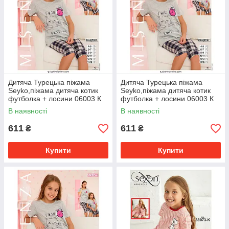
Дитяча Турецька піжама
Дитяча Турецька піжама
Seyko,піжама дитяча котик
Seyko,піжама дитяча котик
футболка + лосини 06003 К
футболка + лосини 06003 К
6-7
10-11
В наявності
В наявності
611
611
₴
₴
Купити
Купити