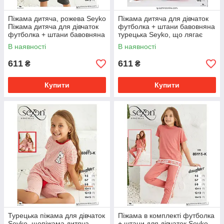
Піжама дитяча, рожева Seyko
Піжама дитяча для дівчаток
Піжама дитяча для дівчаток
футболка + штани бавовняна
футболка + штани бавовняна
турецька Seyko, що лягає
турецька 88042 К
дитяча рожева 7030 К
В наявності
В наявності
611
611
₴
₴
Купити
Купити
Турецька піжама для дівчаток
Піжама в комплекті футболка
Seyko, щопіжама дитяча
+ штани для дівчаток Seyko,